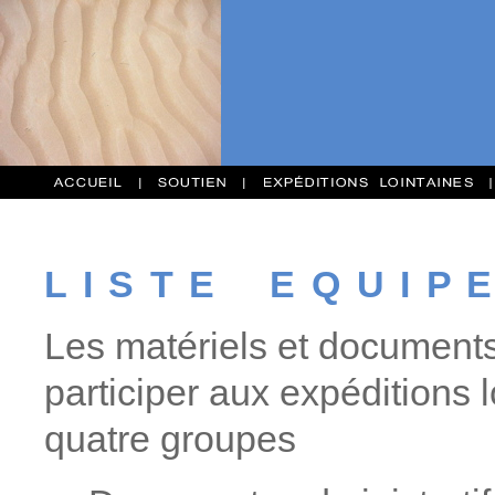
L I S T E E Q U I P 
Les matériels et document
participer aux expéditions
quatre groupes